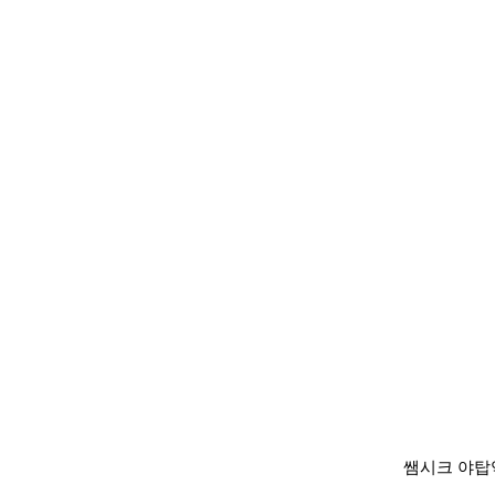
쌤시크 야탑