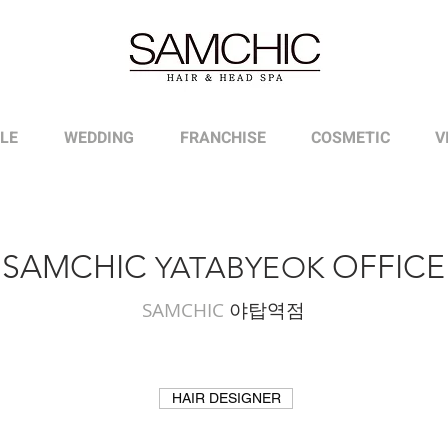
LE
WEDDING
FRANCHISE
COSMETIC
V
SAMCH
IC
OFFICE
YATABYEOK
SAMCHIC
야탑역점
HAIR DESIGNER